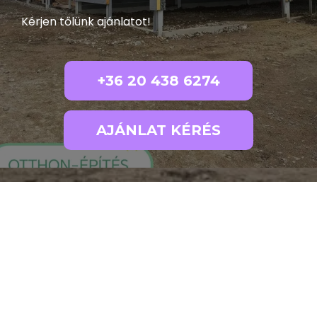
Kérjen tőlünk ajánlatot!
+36 20 438 6274
AJÁNLAT KÉRÉS
Minőségi
csarnokok, ipari
épületek és egyéb