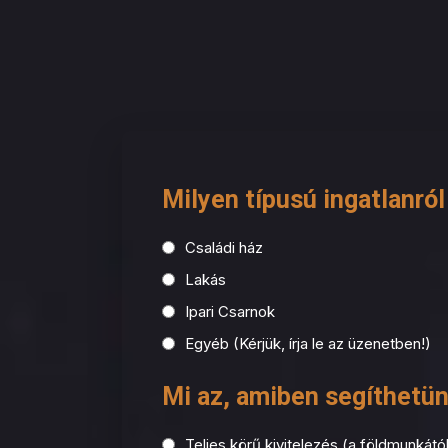
Töltse ki kér
Milyen típusú ingatlanról
Családi ház
Lakás
Ipari Csarnok
Egyéb (Kérjük, írja le az üzenetben!)
Mi az, amiben segíthetü
Teljes körű kivitelezés (a földmunkátó