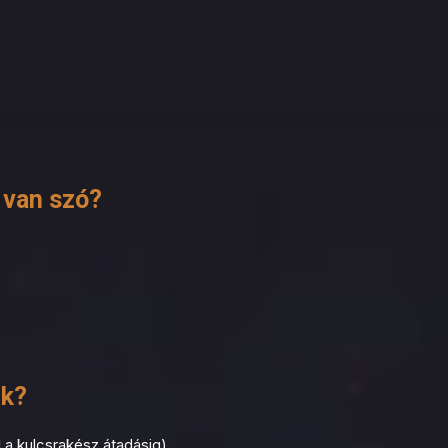
dőívünket, és 24 órán belül
 van szó?
nk?
l a kulcsrakész átadásig)