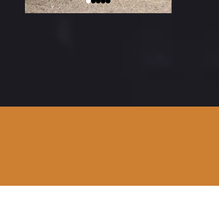
otthonok.epitese2013@gmail.com