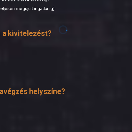
teljesen megújult ingatlanig)
 a kivitelezést?
kavégzés helyszíne?