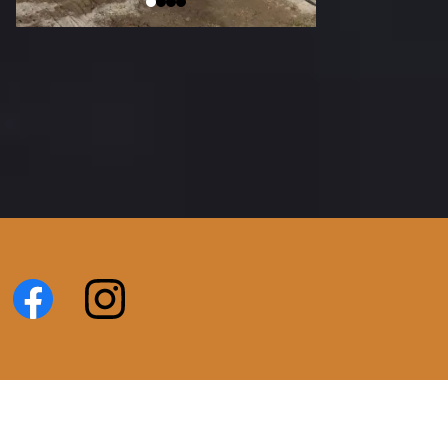
Hódmezővásárhely